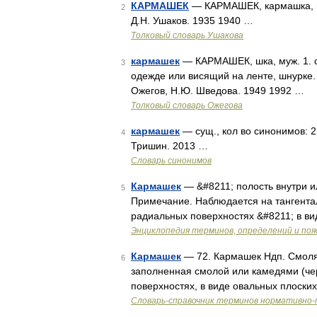
КАРМАШЕК
— КАРМАШЕК, кармашка, муж
2
Д.Н. Ушаков. 1935 1940 …
Толковый словарь Ушакова
кармашек
— КАРМАШЕК, шка, муж. 1. с
3
одежде или висящий на ленте, шнурке. 
Ожегов, Н.Ю. Шведова. 1949 1992 …
Толковый словарь Ожегова
кармашек
— сущ., кол во синонимов: 2 
4
Тришин. 2013 …
Словарь синонимов
Кармашек
— &#8211; полость внутри и
5
Примечание. Наблюдается на тангентал
радиальных поверхностях &#8211; в в
Энциклопедия терминов, определений и по
Кармашек
— 72. Кармашек Ндп. Смоля
6
заполненная смолой или камедями (чер
поверхностях, в виде овальных плоски
Словарь-справочник терминов нормативно-