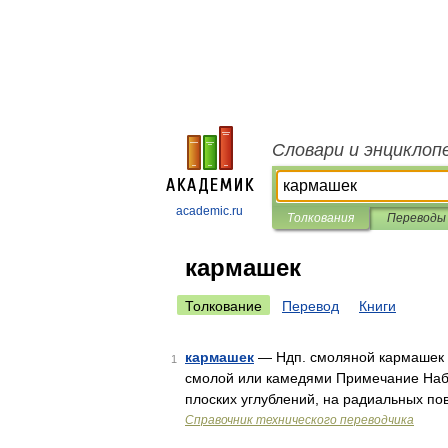
Словари и энциклоп
academic.ru
Толкования
Переводы
кармашек
Толкование
Перевод
Книги
кармашек
— Ндп. смоляной кармашек П
1
смолой или камедями Примечание Набл
плоских углублений, на радиальных по
Справочник технического переводчика