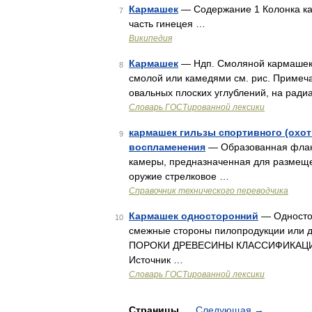
Кармашек
— Содержание 1 Колонка как
7
часть гинецея …
Википедия
Кармашек
— Ндп. Смоляной кармашек 
8
смолой или камедями см. рис. Примеча
овальных плоских углублений, на ради
Словарь ГОСТированной лексики
кармашек гильзы спортивного (охот
9
воспламенения
— Образованная фланц
камеры, предназначенная для размеще
оружие стрелковое …
Справочник технического переводчика
Кармашек односторонний
— Одностор
10
смежные стороны пилопродукции или 
ПОРОКИ ДРЕВЕСИНЫ КЛАССИФИКАЦИ
Источник …
Словарь ГОСТированной лексики
Страницы
Следующая
→