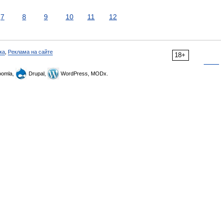
7
8
9
10
11
12
ка
,
Реклама на сайте
18+
omla,
Drupal,
WordPress, MODx.