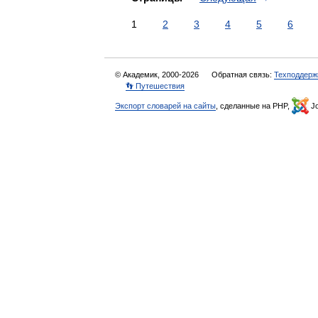
1
2
3
4
5
6
© Академик, 2000-2026
Обратная связь:
Техподдерж
👣 Путешествия
Экспорт словарей на сайты
, сделанные на PHP,
Jo