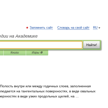
Запомнить сайт
Словарь на свой сайт
RU
едии на Академике
Найти!
Книги
Игры ⚽
олость внутри или между годичных слоев, заполненная
юдается на тангентальных поверхностях, в виде овальных
верхностях в виде узких продольных щелей, на …