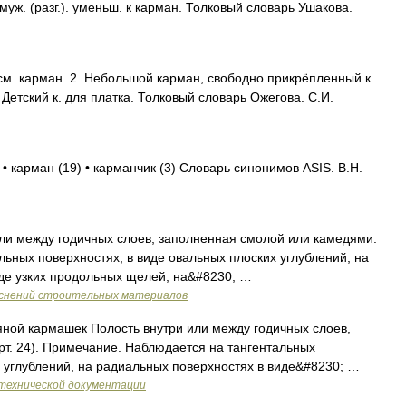
. (разг.). уменьш. к карман. Толковый словарь Ушакова.
м. карман. 2. Небольшой карман, свободно прикрёпленный к
Детский к. для платка. Толковый словарь Ожегова. С.И.
• карман (19) • карманчик (3) Словарь синонимов ASIS. В.Н.
ли между годичных слоев, заполненная смолой или камедями.
ьных поверхностях, в виде овальных плоских углублений, на
иде узких продольных щелей, на&#8230; …
яснений строительных материалов
ной кармашек Полость внутри или между годичных слоев,
т. 24). Примечание. Наблюдается на тангентальных
х углублений, на радиальных поверхностях в виде&#8230; …
технической документации