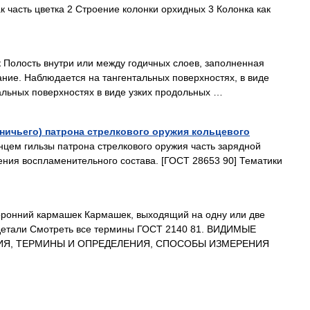
 часть цветка 2 Строение колонки орхидных 3 Колонка как
Полость внутри или между годичных слоев, заполненная
ние. Наблюдается на тангентальных поверхностях, в виде
альных поверхностях в виде узких продольных …
ничьего) патрона стрелкового оружия кольцевого
ем гильзы патрона стрелкового оружия часть зарядной
ния воспламенительного состава. [ГОСТ 28653 90] Тематики
онний кармашек Кармашек, выходящий на одну или две
детали Смотреть все термины ГОСТ 2140 81. ВИДИМЫЕ
Я, ТЕРМИНЫ И ОПРЕДЕЛЕНИЯ, СПОСОБЫ ИЗМЕРЕНИЯ